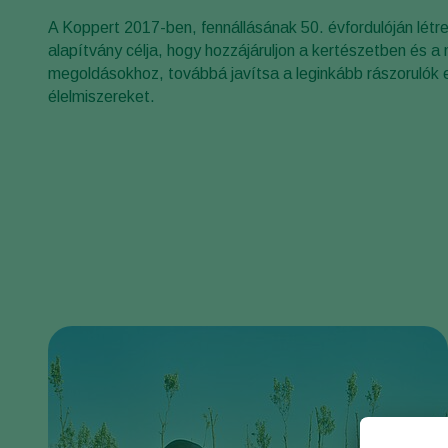
A Koppert 2017-ben, fennállásának 50. évfordulóján létr
alapítvány célja, hogy hozzájáruljon a kertészetben és
megoldásokhoz, továbbá javítsa a leginkább rászorulók
élelmiszereket.