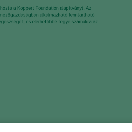
ehozta a Koppert Foundation alapítványt. Az
 a mezőgazdaságban alkalmazható fenntartható
 egészségét, és elérhetőbbé tegye számukra az