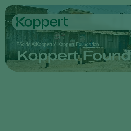
Főoldal
A Koppertről
Koppert Foundation
Koppert Found