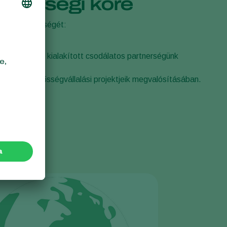
ékenységi köre
Sweden
tja tevékenységét:
Switzerland
Turkey
ermészettel kialakított csodálatos partnerségünk
USA
dalmi felelősségvállalási projektjeik megvalósításában.
United Kingdom