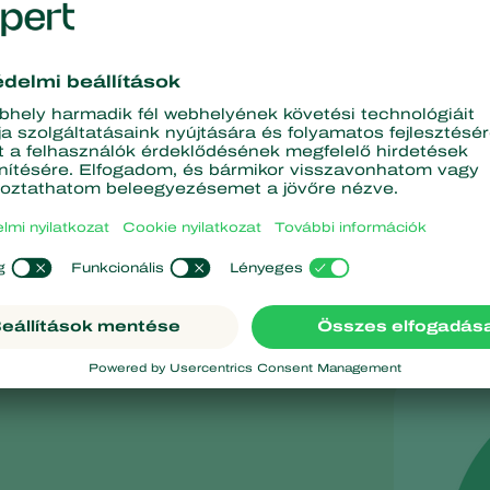
Az alapítvány tev
A Koppert Foundation három területre összpontosí
a kistermelőket segítő projektek támogatása;
az integrált növényvédelemnek köszönhetően a t
népszerűsítése;
a Koppert helyi munkatársainak támogatása társa