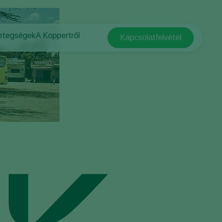
betegségek
A Koppertről
Kapcsolatfelvétel
Koppert Global
vők
A Koppertről
Argentina
gségek
Hírek és információk
Austria
Kapcsolat
Belgium
Brasil
Canada (English)
Canada (French)
Ecuador
Finland (Finnish)
Finland (Swedish)
France
Germany