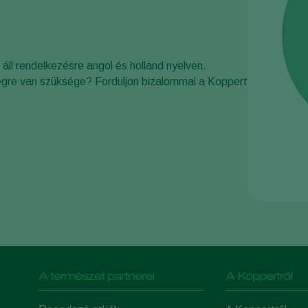
 áll rendelkezésre angol és holland nyelven.
égre van szüksége? Forduljon bizalommal a Koppert
A természet partnerei
A Koppertről