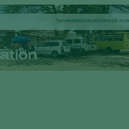
Termékeink
Növények
Kártevők és 
Növényi kárte
Kártevők elleni
Védett zöldségfélék
Növényi bete
Beporzás
Dísznövények
Növényi egészség
Gyümölcsök
ation
Alkalmazás
Szántóföldi növények
Megfigyelés