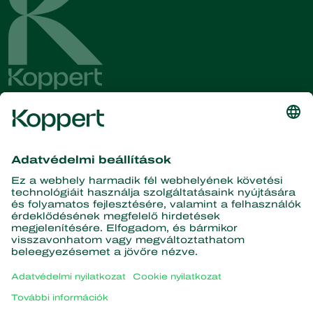
Olvassa el legfrissebb híreinket
és információinkat!
Iratkozzon fel itt
A természet partnerei
Ragadozó atkák
A Koppertről
Ragadozó rovarok
Parazita darazsak