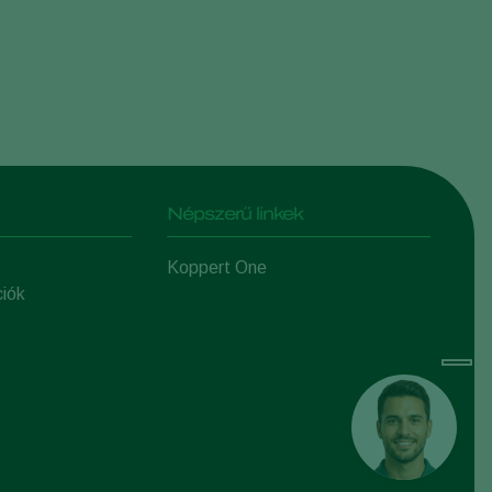
Népszerű linkek
Koppert One
ciók