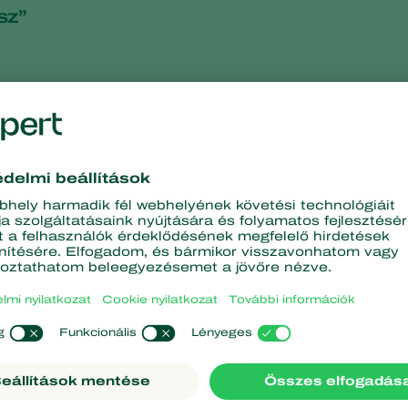
sz”
catnyi természetes ellenség