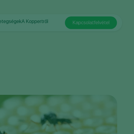
betegségek
A Koppertről
Kapcsolatfelvétel
Koppert Global
vők
A Koppertről
Argentina
gségek
Hírek és információk
Austria
Kapcsolat
Belgium
Brasil
Canada (English)
Canada (French)
Ecuador
Finland (Finnish)
Finland (Swedish)
France
Germany