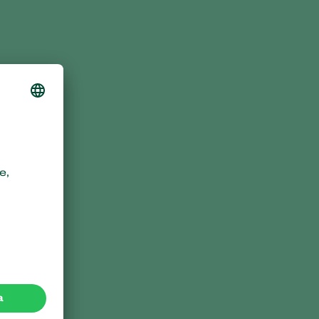
Sweden
Switzerland
Turkey
USA
United Kingdom