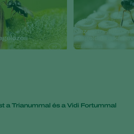
Nezapar – Biztons
egelőzés
megoldás a kártev
2023. február 13.
t a Trianummal és a Vidi Fortummal