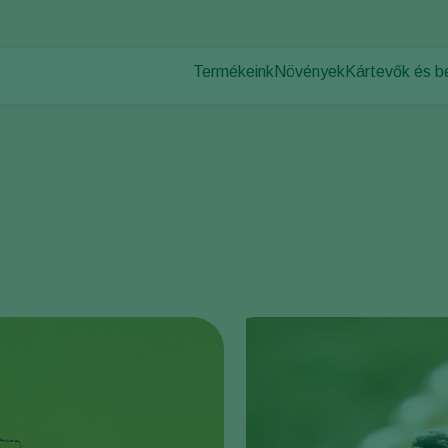
Termékeink
Növények
Kártevők és 
Növényi kárte
Kártevők elleni
Védett zöldségfélék
Növényi bete
Beporzás
Dísznövények
Növényi egészség
Gyümölcsök
Alkalmazás
Szántóföldi növények
Megfigyelés