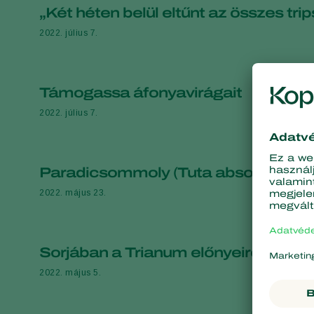
„Két héten belül eltűnt az összes trip
2022. július 7.
Támogassa áfonyavirágait
2022. július 7.
Paradicsommoly (Tuta absoluta): tu
2022. május 23.
Sorjában a Trianum előnyeiről
2022. május 5.