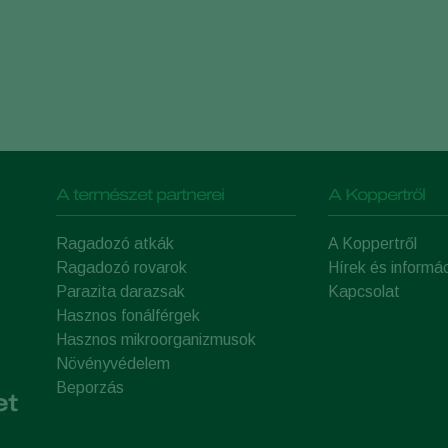
A természet partnerei
A Koppertről
Ragadozó atkák
A Koppertről
Ragadozó rovarok
Hírek és informá
Parazita darazsak
Kapcsolat
Hasznos fonálférgek
Hasznos mikroorganizmusok
Növényvédelem
Beporzás
et