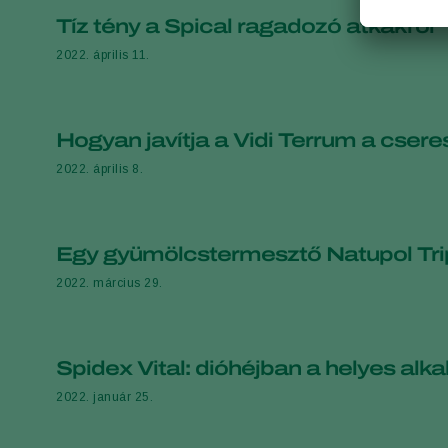
Tíz tény a Spical ragadozó atkákról
2022. április 11.
Hogyan javítja a Vidi Terrum a cse
2022. április 8.
Egy gyümölcstermesztő Natupol Tripo
2022. március 29.
Spidex Vital: dióhéjban a helyes alk
2022. január 25.