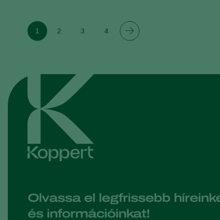
1
2
3
4
Olvassa el legfrissebb híreink
és információinkat!