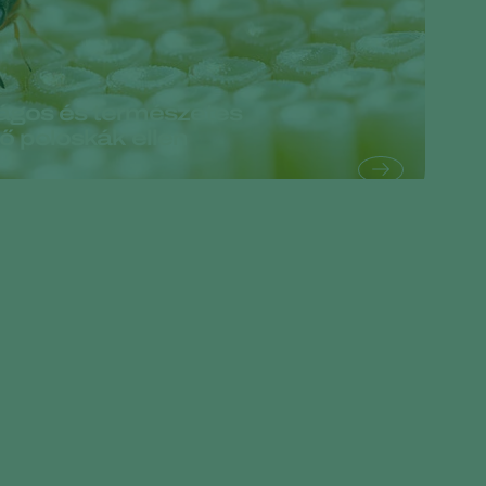
Greece
Hungary
India
ágos és természetes
ő poloskák ellen
Italy
Kenya
Korea
Mexico
Netherlands
Paraguay
Poland
Portugal
Russia
South Africa
Spain