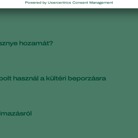
resznye hozamát?
lt használ a kültéri beporzásra
almazásról