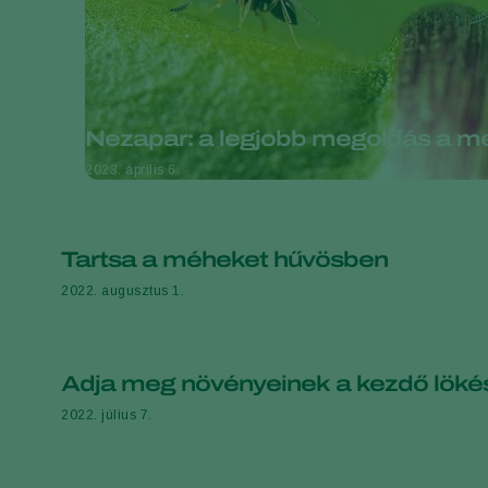
Nezapar: a legjobb megoldás a m
2023. április 6.
Tartsa a méheket hűvösben
2022. augusztus 1.
Adja meg növényeinek a kezdő lökés
2022. július 7.