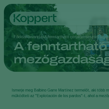
Főoldal
Rovarirtás
A fenntartható citrustermesztés útj
A fenntartható
mezőgazdasá
Ismerje meg Balbino Garre Martínez termelőt, aki több min
működteti az "Explotación de los pardos"-t, ahol a me