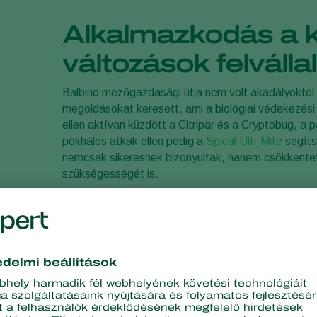
Alkalmazkodás a k
változások felválla
Balbino mezőgazdasági útja nem volt akadályoktól
megoldásokat keresett, ami a biológiai védekezés
ellen aktívan küzdött a Citripar és a Cryptobug, a 
pókhálós atkák ellen pedig a
Spical Ulti-Mite
segíts
nemcsak sikeresnek bizonyultak, hanem csökkente
szükségességét is.
A környezetbarát gazdálko
A fenntartható gyakorlatok iránt elkötelezett Balbi
módszereit. Ezek a fenntartható megközelítések n
egészségesebb, jobb minőségű gyümölcsöket eredm
terhelést.