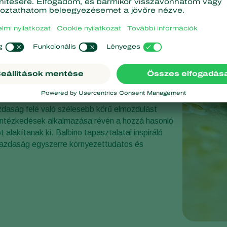
gazdaság jövője
zdaság felé való szélesebb körű elmozdulást
i intézkedések alkalmazása révén a hozzá hasonló
lakítanak ki. Balbino tapasztalatai inspiráló
gazdaság egyszerre környezettudatos és