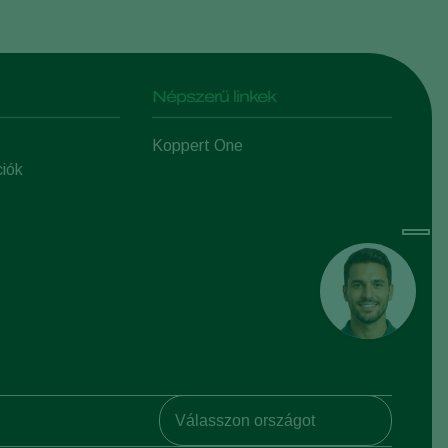
Népszerű linkek
Koppert One
ciók
Koppert Global