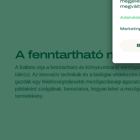
A fenntartható mező
A Balbino útja a fenntartható és környezetbarát mezőga
tükrözi. Az innovatív technikák és a biológiai védekezés
gazdák egy felelősségteljesebb mezőgazdasági ágazatot a
példaként szolgálnak, bemutatva, hogyan lehet a mező
termelékeny.