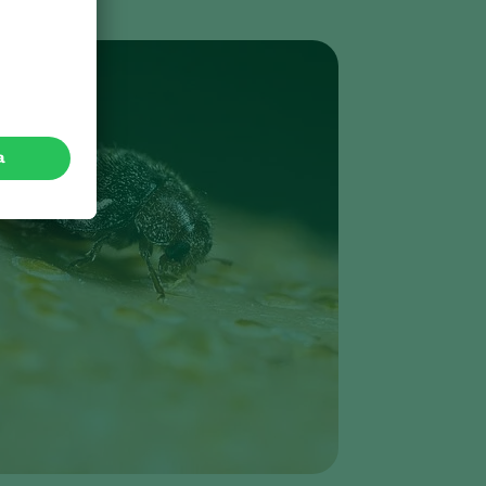
Sweden
Switzerland
Turkey
USA
United Kingdom