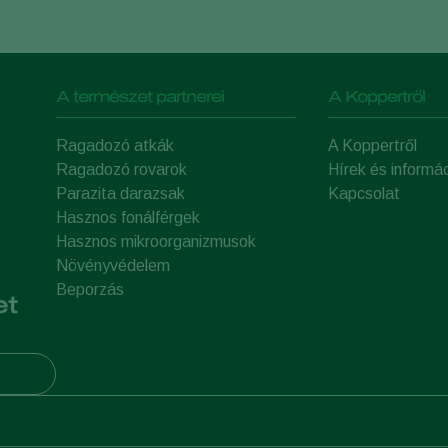
A természet partnerei
A Koppertről
Ragadozó atkák
A Koppertről
Ragadozó rovarok
Hírek és informá
Parazita darazsak
Kapcsolat
Hasznos fonálférgek
Hasznos mikroorganizmusok
Növényvédelem
Beporzás
et