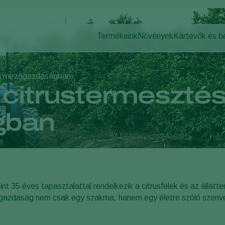
Termékeink
Növények
Kártevők és 
Növényi kárte
Kártevők elleni
Védett zöldségfélék
Növényi bete
Beporzás
Dísznövények
a a mezőgazdaságban
Növényi egészség
Gyümölcsök
 citrustermesztés 
Alkalmazás
Szántóföldi növények
Megfigyelés
gban
t 35 éves tapasztalattal rendelkezik a citrusfélék és az állatte
zőgazdaság nem csak egy szakma, hanem egy életre szóló szenv