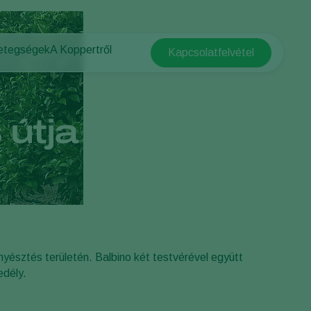
betegségek
A Koppertről
Kapcsolatfelvétel
Koppert Global
vők
A Koppertről
Argentina
gségek
Hírek és információk
Austria
Kapcsolat
útja a
Belgium
Brasil
Canada (English)
Canada (French)
Ecuador
Finland (Finnish)
nyésztés területén. Balbino két testvérével együtt
Finland (Swedish)
edély.
France
Germany