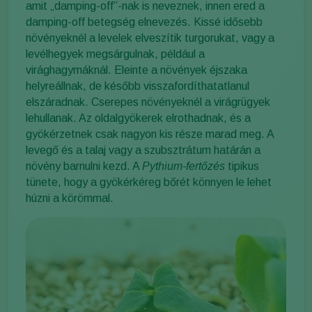
amit „damping-off”-nak is neveznek, innen ered a
damping-off betegség elnevezés. Kissé idősebb
növényeknél a levelek elveszítik turgorukat, vagy a
levélhegyek megsárgulnak, például a
virághagymáknál. Eleinte a növények éjszaka
helyreállnak, de később visszafordíthatatlanul
elszáradnak. Cserepes növényeknél a virágrügyek
lehullanak. Az oldalgyökerek elrothadnak, és a
gyökérzetnek csak nagyon kis része marad meg. A
levegő és a talaj vagy a szubsztrátum határán a
növény barnulni kezd. A
Pythium-fertőzés
tipikus
tünete, hogy a gyökérkéreg bőrét könnyen le lehet
húzni a körömmal.