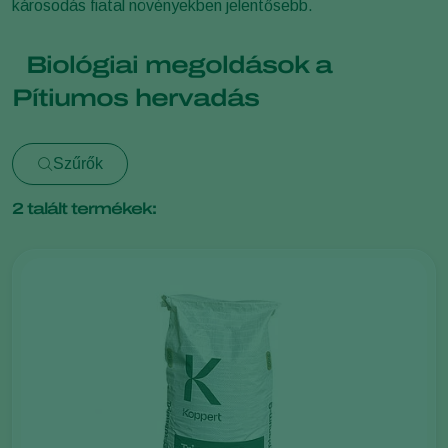
károsodás fiatal növényekben jelentősebb.
Biológiai megoldások a
Pítiumos hervadás
Szűrők
2
talált termékek: