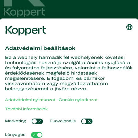
Olvassa el legfrissebb híreinket
és információinkat!
Iratkozzon fel itt
A természet partnerei
Ragadozó atkák
A Koppertről
Ragadozó rovarok
Parazita darazsak
A Koppertről
Hasznos fonálférgek
Népszerű linkek
Hírek és információk
Hasznos mikroorganizmusok
Kapcsolat
Növényvédelem
Koppert One