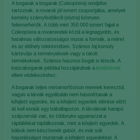
A bogarak a bogarak (Coleoptera) rendjébe
tartoznak, a rovarok jól ismert csoportjába, amelyek
kemény szárnyfedőikről (elytra) könnyen
felismerhetők. A több mint 350 000 ismert fajjal a
Coleoptera a rovarrendek közül a legnagyobb, és
hatalmas változatosságot mutat a formák, a méret
és az élőhely tekintetében. Számos faj komoly
kártevője a terményeknek vagy a tárolt
termékeknek. Számos hasznos bogár is létezik. A
katicabogarak például hozzájárulnak a
levéltetvek
elleni védekezéshez.
A bogarak teljes metamorfózison mennek keresztül,
vagyis a lárvák egyáltalán nem hasonlítanak a
kifejlett egyedre, és a kifejlett egyedek elérése előtt
át kell esniük egy bábállapoton. A lárváknak harapó
szájszervük van, és többnyire ugyanazzal a
táplálékkal táplálkoznak, mint a kifejlett egyedek. A
bábok nem készítenek gubót, és már sok
hasonlóságot mutatnak a kifejlett egyedekkel. A