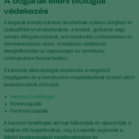
A bogarak elleni biológiai
védekezés
A bogarak komoly károkat okozhatnak számos üvegházi és
szabadföldi növénykultúrában, a levelek, gyökerek vagy
termés elfogyasztásával, ami növekedés csökkenéshez és
terméskieséshez vezet. A hatékony védekezés
elengedhetetlen az egészséges és termékeny
növénykultúra fenntartásához.
A kártevők elleni biológiai védekezés a megelőző
megfigyelés és a természetes megoldásokkal történő célztt
beavatkozások ötvözete:
Hasznos fonálférgek
Rovarcsapdák
Feromoncsapdák
A hasznos fonálférgek aktívan felkutatják és elpusztítják a
talajban élő bogárlárvákat, míg a csapdák segítenek a
felnőtt bogárpopuláció megfigyelésében és