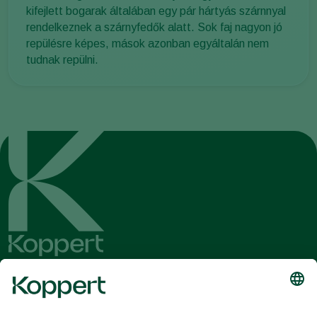
kifejlett bogarak általában egy pár hártyás szárnnyal
rendelkeznek a szárnyfedők alatt. Sok faj nagyon jó
repülésre képes, mások azonban egyáltalán nem
tudnak repülni.
Olvassa el legfrissebb híreinket