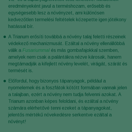
eredményeként javul a terméshozam, erősebb és
egységesebb lesz a növényzet, ami különösen
kedvezőtlen termelési feltételek közepette igen jótékony
hatással bír.
A Trianum erősíti továbbá a növény talaj feletti részeinek
védekező mechanizmusát. Ezáltal a növény ellenállóbbá
válik a
Fusariummal
és más gombafajokkal szemben,
amelyek nem csak a palántákra nézve károsak, hanem
megtámadják a kifejlett növény levelét, virágát, szárát és
termését is.
Előfordul, hogy bizonyos tápanyagok, például a
nyomelemek és a foszfátok kötött formában vannak jelen
a talajban, ezért a növény nem tudja felvenni azokat. A
Trianum azonban képes feloldani, és ezáltal a növény
számára elérhetővé tenni ezeket a tápanyagokat,
jelentős mértékű növekedésre serkentve ezáltal a
növényt!