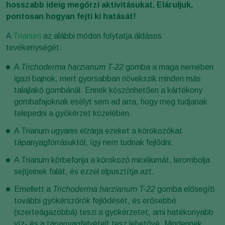
hosszabb ideig megőrzi aktivitásukat. Eláruljuk,
pontosan hogyan fejti ki hatását!
A
Trianum
az alábbi módon folytatja áldásos
tevékenységét:
A
Trichoderma harzianum T-22
gomba a maga nemében
igazi bajnok, mert gyorsabban növekszik minden más
talajlakó gombánál. Ennek köszönhetően a kártékony
gombafajoknak esélyt sem ad arra, hogy meg tudjanak
telepedni a gyökérzet közelében.
A Trianum ugyanis elzárja ezeket a kórokozókat
tápanyagforrásuktól, így nem tudnak fejlődni.
A Trianum körbefonja a kórokozó micéliumát, lerombolja
sejtjeinek falát, és ezzel elpusztítja azt.
Emellett a
Trichoderma harzianum T-22
gomba elősegíti
további gyökérszőrök fejlődését, és erősebbé
(szerteágazóbbá) teszi a gyökérzetet, ami hatékonyabb
víz- és a tápanyagfelvételt tesz lehetővé. Mindennek