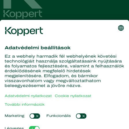
Olvassa el legfrissebb híreinket
és információinkat!
Iratkozzon fel itt
A természet partnerei
Ragadozó atkák
A Koppertről
Ragadozó rovarok
Parazita darazsak
A Koppertről
Hasznos fonálférgek
Népszerű linkek
Hírek és információk
Hasznos mikroorganizmusok
Kapcsolat
Növényvédelem