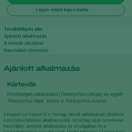
Lépjen velünk kapcsolatba
Továbblépés ide:
Ajánlott alkalmazás
A termék részletei
Használati útmutató
Ajánlott alkalmazás
Kártevők
Közönséges takácsatka (
Tetranychus urticae
) és egyéb
Tetranychus
fajok, kivéve a
Tetranychus evansi
.
A Koppert (a Koppert B.V. és/vagy társult vállalatainak) általános
szerződési feltételei alkalmazandók. Kizárólag olyan termékeket
használjon, amelyek alkalmazása az országában és a
növénykultúrában engedélyezett. Mindig teljesítse a termék helyi