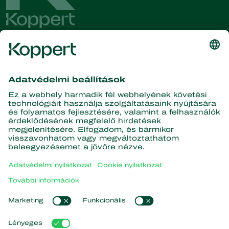
Olvassa el legfrissebb híreinket
és információinkat!
Iratkozzon fel itt
A természet partnerei
Ragadozó atkák
A Koppertről
Ragadozó rovarok
Parazita darazsak
A Koppertről
Hasznos fonálférgek
Népszerű linkek
Hírek és információk
Hasznos mikroorganizmusok
Kapcsolat
Növényvédelem
Koppert One