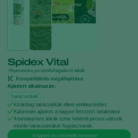
Spidex Vital
Phytoseiulus persimilis
Ragadozó atkák
Kompatibilitás megállapítása
Ajánlott alkalmazás:
Takácsatkák
Kizárólag takácsatkák elleni védekezéshez
Különösen ajánlott a nagyon fertőzött területekre
A betelepített atkák színe fehérről pirosra változik,
miután takácsatkákat fogyasztanak.
Koppert-viszonteladó keresése