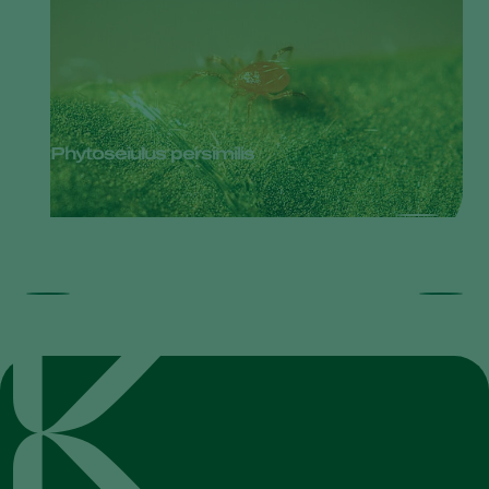
Phytoseiulus persimilis