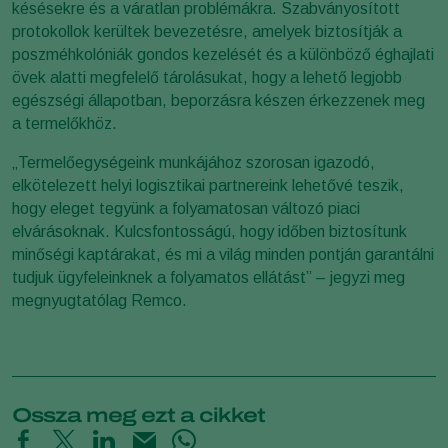
késésekre és a váratlan problémákra. Szabványosított
protokollok kerültek bevezetésre, amelyek biztosítják a
poszméhkolóniák gondos kezelését és a különböző éghajlati
övek alatti megfelelő tárolásukat, hogy a lehető legjobb
egészségi állapotban, beporzásra készen érkezzenek meg
a termelőkhöz.
„Termelőegységeink munkájához szorosan igazodó,
elkötelezett helyi logisztikai partnereink lehetővé teszik,
hogy eleget tegyünk a folyamatosan változó piaci
elvárásoknak. Kulcsfontosságú, hogy időben biztosítunk
minőségi kaptárakat, és mi a világ minden pontján garantálni
tudjuk ügyfeleinknek a folyamatos ellátást” – jegyzi meg
megnyugtatólag Remco.
Ossza meg ezt a cikket