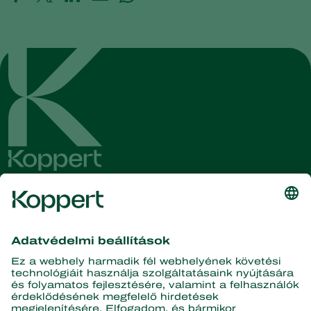
Olvassa el legfrissebb híreinket
és információinkat!
Iratkozzon fel itt