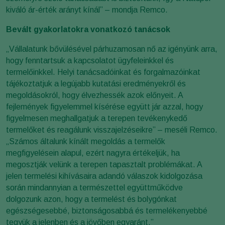
kiváló ár-érték arányt kínál” – mondja Remco.
Bevált gyakorlatokra vonatkozó tanácsok
„Vállalatunk bővülésével párhuzamosan nő az igényünk arra,
hogy fenntartsuk a kapcsolatot ügyfeleinkkel és
termelőinkkel. Helyi tanácsadóinkat és forgalmazóinkat
tájékoztatjuk a legújabb kutatási eredményekről és
megoldásokról, hogy élvezhessék azok előnyeit. A
fejlemények figyelemmel kísérése együtt jár azzal, hogy
figyelmesen meghallgatjuk a terepen tevékenykedő
termelőket és reagálunk visszajelzéseikre” – meséli Remco.
„Számos általunk kínált megoldás a termelők
megfigyelésein alapul, ezért nagyra értékeljük, ha
megosztják velünk a terepen tapasztalt problémákat. A
jelen termelési kihívásaira adandó válaszok kidolgozása
során mindannyian a természettel együttműködve
dolgozunk azon, hogy a termelést és bolygónkat
egészségesebbé, biztonságosabbá és termelékenyebbé
tegyük a jelenben és a jövőben egyaránt.”