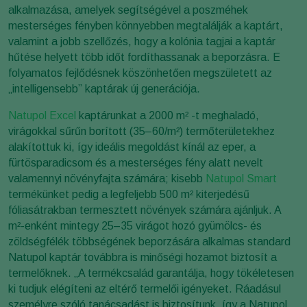
alkalmazása, amelyek segítségével a poszméhek
mesterséges fényben könnyebben megtalálják a kaptárt,
valamint a jobb szellőzés, hogy a kolónia tagjai a kaptár
hűtése helyett több időt fordíthassanak a beporzásra. E
folyamatos fejlődésnek köszönhetően megszületett az
„intelligensebb” kaptárak új generációja.
Natupol Excel
kaptárunkat a 2000 m² -t meghaladó,
virágokkal sűrűn borított (35–60/m²) termőterületekhez
alakítottuk ki, így ideális megoldást kínál az eper, a
fürtösparadicsom és a mesterséges fény alatt nevelt
valamennyi növényfajta számára; kisebb
Natupol Smart
termékünket pedig a legfeljebb 500 m² kiterjedésű
fóliasátrakban termesztett növények számára ajánljuk. A
m²-enként mintegy 25–35 virágot hozó gyümölcs- és
zöldségfélék többségének beporzására alkalmas standard
Natupol kaptár továbbra is minőségi hozamot biztosít a
termelőknek. „A termékcsalád garantálja, hogy tökéletesen
ki tudjuk elégíteni az eltérő termelői igényeket. Ráadásul
személyre szóló tanácsadást is biztosítunk, így a Natupol