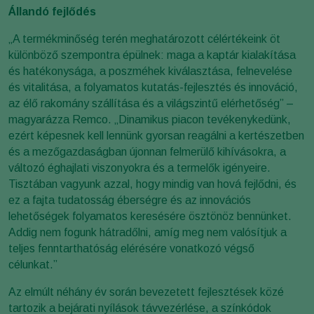
Állandó fejlődés
„A termékminőség terén meghatározott célértékeink öt
különböző szempontra épülnek: maga a kaptár kialakítása
és hatékonysága, a poszméhek kiválasztása, felnevelése
és vitalitása, a folyamatos kutatás-fejlesztés és innováció,
az élő rakomány szállítása és a világszintű elérhetőség” –
magyarázza Remco. „Dinamikus piacon tevékenykedünk,
ezért képesnek kell lennünk gyorsan reagálni a kertészetben
és a mezőgazdaságban újonnan felmerülő kihívásokra, a
változó éghajlati viszonyokra és a termelők igényeire.
Tisztában vagyunk azzal, hogy mindig van hová fejlődni, és
ez a fajta tudatosság éberségre és az innovációs
lehetőségek folyamatos keresésére ösztönöz bennünket.
Addig nem fogunk hátradőlni, amíg meg nem valósítjuk a
teljes fenntarthatóság elérésére vonatkozó végső
célunkat.”
Az elmúlt néhány év során bevezetett fejlesztések közé
tartozik a bejárati nyílások távvezérlése, a színkódok