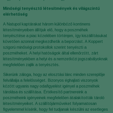
Minőségi tenyésztő létesítmények és világszintű
elérhetőség
A Natupol kaptárakat három különböző kontinens
létesítményeiben állítjuk elő, hogy a poszméhek
tenyésztése a piac közelében történjen, így kiszállításukat
követően azonnal megkezdhetik a beporzást. A Koppert
szigorú minőségi protokollok szerint tenyészti a
poszméheket. A helyi hatóságok által ellenőrzött, zárt
létesítményekben a helyi és a nemzetközi jogszabályoknak
megfelelően zajlik a tenyésztés.
Sikerünk záloga, hogy az elosztási lánc minden szereplője
felvállalja a felelősséget. Bizonyos éghajlati viszonyok
között ugyanis nagy odafigyelést igényel a poszméhek
tárolása és szállítása. Értékesítő partnereink a
poszméheink igényeinek megfelelően átalakították tároló
létesítményeiket. A szállítójárműveket folyamatosan
figyelemmel kísérik, hogy fel tudjanak készülni az esetleges