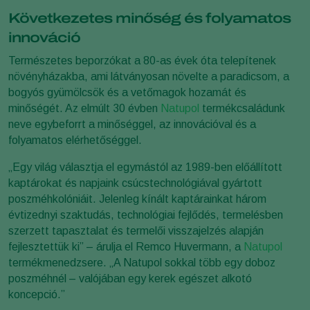
Következetes minőség és folyamatos
innováció
Természetes beporzókat a 80-as évek óta telepítenek
növényházakba, ami látványosan növelte a paradicsom, a
bogyós gyümölcsök és a vetőmagok hozamát és
minőségét. Az elmúlt 30 évben
Natupol
termékcsaládunk
neve egybeforrt a minőséggel, az innovációval és a
folyamatos elérhetőséggel.
„Egy világ választja el egymástól az 1989-ben előállított
kaptárokat és napjaink csúcstechnológiával gyártott
poszméhkolóniáit. Jelenleg kínált kaptárainkat három
évtizednyi szaktudás, technológiai fejlődés, termelésben
szerzett tapasztalat és termelői visszajelzés alapján
fejlesztettük ki” – árulja el Remco Huvermann, a
Natupol
termékmenedzsere. „A Natupol sokkal több egy doboz
poszméhnél – valójában egy kerek egészet alkotó
koncepció.”