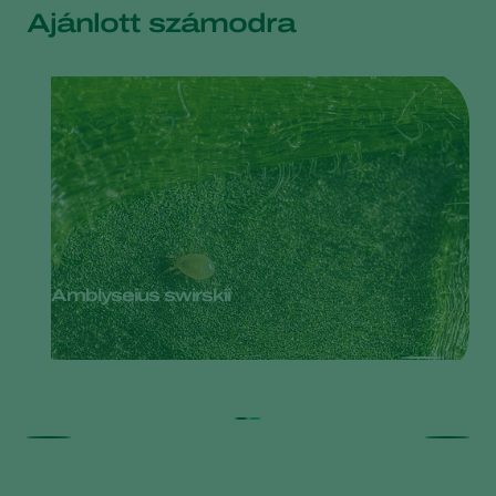
Ajánlott számodra
Amblyseius swirskii