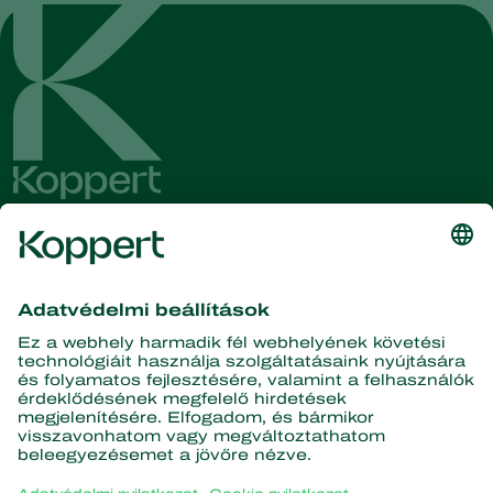
Olvassa el legfrissebb híreinket
és információinkat!
Iratkozzon fel itt
A természet partnerei
Ragadozó atkák