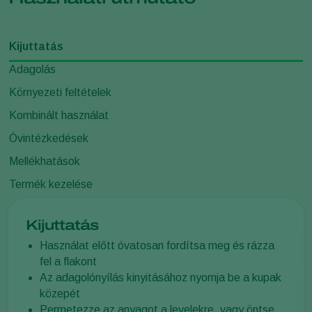
Kijuttatás
Adagolás
Környezeti feltételek
Kombinált használat
Óvintézkedések
Mellékhatások
Termék kezelése
Kijuttatás
Használat előtt óvatosan fordítsa meg és rázza
fel a flakont
Az adagolónyílás kinyitásához nyomja be a kupak
közepét
Permetezze az anyagot a levelekre, vagy öntse