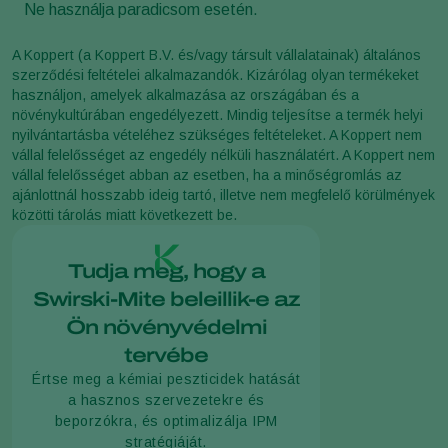
Ne használja paradicsom esetén.
A Koppert (a Koppert B.V. és/vagy társult vállalatainak) általános
szerződési feltételei alkalmazandók. Kizárólag olyan termékeket
használjon, amelyek alkalmazása az országában és a
növénykultúrában engedélyezett. Mindig teljesítse a termék helyi
nyilvántartásba vételéhez szükséges feltételeket. A Koppert nem
vállal felelősséget az engedély nélküli használatért. A Koppert nem
vállal felelősséget abban az esetben, ha a minőségromlás az
ajánlottnál hosszabb ideig tartó, illetve nem megfelelő körülmények
közötti tárolás miatt következett be.
Tudja meg, hogy a
Swirski-Mite beleillik-e az
Ön növényvédelmi
tervébe
Értse meg a kémiai peszticidek hatását
a hasznos szervezetekre és
beporzókra, és optimalizálja IPM
stratégiáját.