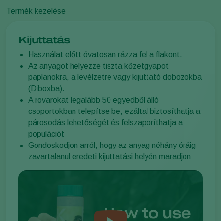
Termék kezelése
Kijuttatás
Használat előtt óvatosan rázza fel a flakont.
Az anyagot helyezze tiszta kőzetgyapot
paplanokra, a levélzetre vagy kijuttató dobozokba
(Diboxba).
A rovarokat legalább 50 egyedből álló
csoportokban telepítse be, ezáltal biztosíthatja a
párosodás lehetőségét és felszaporíthatja a
populációt
Gondoskodjon arról, hogy az anyag néhány óráig
zavartalanul eredeti kijuttatási helyén maradjon