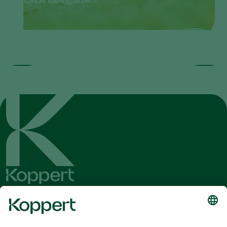
Orius laevigatus
Olvassa el legfrissebb híreinket