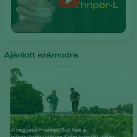
Ajánlott számodra
A vegyszermentes jövő felé a
mezőgazdaságban: Koen termelő víziója