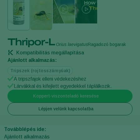
Thripor-L
Orius laevigatus
Ragadozó bogarak
Kompatibilitás megállapítása
Ajánlott alkalmazás:
Tripszek (rojtosszárnyúak)
A tripszfajok elleni védekezéshez
Lárvákkal és kifejlett egyedekkel táplálkozik.
Koppert-viszonteladó keresése
Lépjen velünk kapcsolatba
Továbblépés ide:
Ajánlott alkalmazás