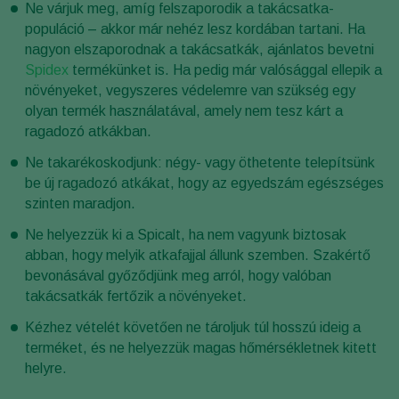
Ne várjuk meg, amíg felszaporodik a takácsatka-
populáció – akkor már nehéz lesz kordában tartani. Ha
nagyon elszaporodnak a takácsatkák, ajánlatos bevetni
Spidex
termékünket is. Ha pedig már valósággal ellepik a
növényeket, vegyszeres védelemre van szükség egy
olyan termék használatával, amely nem tesz kárt a
ragadozó atkákban.
Ne takarékoskodjunk: négy- vagy öthetente telepítsünk
be új ragadozó atkákat, hogy az egyedszám egészséges
szinten maradjon.
Ne helyezzük ki a Spicalt, ha nem vagyunk biztosak
abban, hogy melyik atkafajjal állunk szemben. Szakértő
bevonásával győződjünk meg arról, hogy valóban
takácsatkák fertőzik a növényeket.
Kézhez vételét követően ne tároljuk túl hosszú ideig a
terméket, és ne helyezzük magas hőmérsékletnek kitett
helyre.