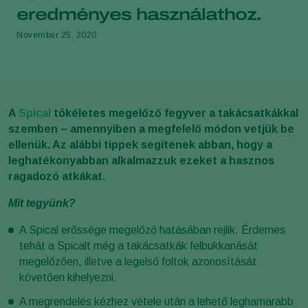
eredményes használathoz.
November 25, 2020
A
Spical
tökéletes megelőző fegyver a takácsatkákkal
szemben – amennyiben a megfelelő módon vetjük be
ellenük. Az alábbi tippek segítenek abban, hogy a
leghatékonyabban alkalmazzuk ezeket a hasznos
ragadozó atkákat.
Mit tegyünk?
A Spical erőssége megelőző hatásában rejlik. Érdemes
tehát a Spicalt még a takácsatkák felbukkanását
megelőzően, illetve a legelső foltok azonosítását
követően kihelyezni.
A megrendelés kézhez vétele után a lehető leghamarabb