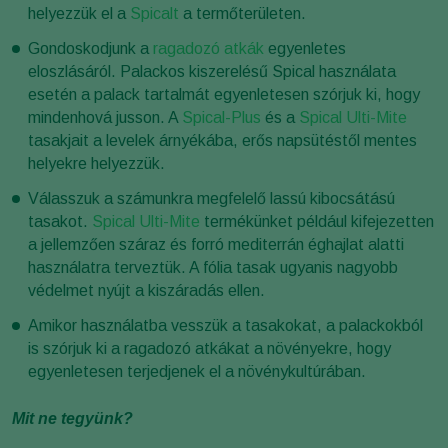
helyezzük el a
Spicalt
a termőterületen.
Gondoskodjunk a
ragadozó atkák
egyenletes
eloszlásáról. Palackos kiszerelésű Spical használata
esetén a palack tartalmát egyenletesen szórjuk ki, hogy
mindenhová jusson. A
Spical-Plus
és a
Spical Ulti-Mite
tasakjait a levelek árnyékába, erős napsütéstől mentes
helyekre helyezzük.
Válasszuk a számunkra megfelelő lassú kibocsátású
tasakot.
Spical Ulti-Mite
termékünket például kifejezetten
a jellemzően száraz és forró mediterrán éghajlat alatti
használatra terveztük. A fólia tasak ugyanis nagyobb
védelmet nyújt a kiszáradás ellen.
Amikor használatba vesszük a tasakokat, a palackokból
is szórjuk ki a ragadozó atkákat a növényekre, hogy
egyenletesen terjedjenek el a növénykultúrában.
Mit ne tegyünk?