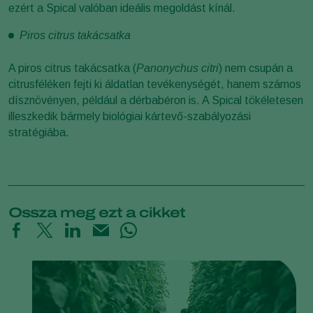
ezért a Spical valóban ideális megoldást kínál.
Piros citrus takácsatka
A piros citrus takácsatka (
Panonychus citri
) nem csupán a
citrusféléken fejti ki áldatlan tevékenységét, hanem számos
dísznövényen, például a dérbabéron is. A Spical tökéletesen
illeszkedik bármely biológiai kártevő-szabályozási
stratégiába.
Ossza meg ezt a cikket